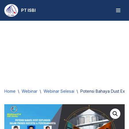
PT ISBI
Skip
to
content
Home
\
Webinar
\
Webinar Selesai
\
Potensi Bahaya Dust Exp