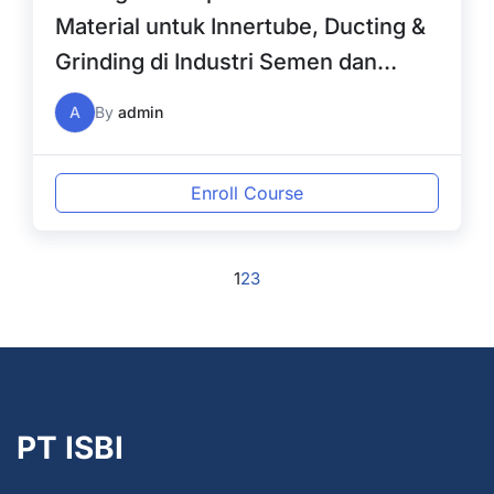
Material untuk Innertube, Ducting &
Grinding di Industri Semen dan
Lainnya
A
By
admin
Enroll Course
1
2
3
PT ISBI