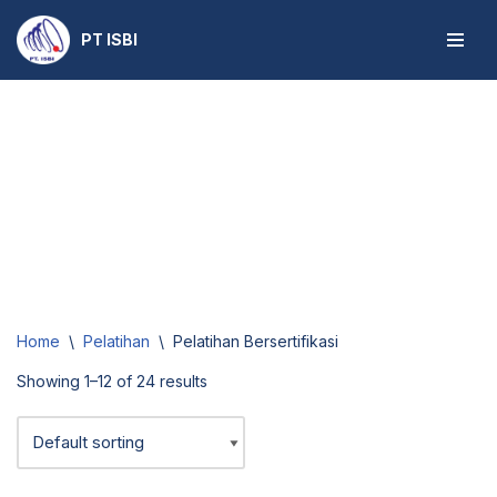
PT ISBI
Skip
to
content
Home
\
Pelatihan
\
Pelatihan Bersertifikasi
Showing 1–12 of 24 results