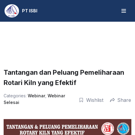
PT ISBI
Skip
to
content
Tantangan dan Peluang Pemeliharaan
Rotari Kiln yang Efektif
Categories:
Webinar
,
Webinar
Wishlist
Share
Selesai